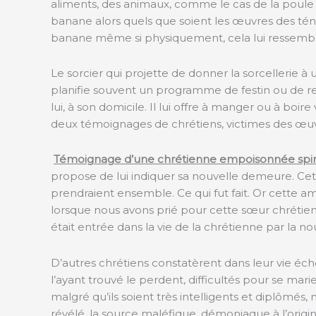
aliments, des animaux, comme le cas de la poule dans
banane alors quels que soient les œuvres des ténèbr
banane même si physiquement, cela lui ressemblait
Le sorcier qui projette de donner la sorcellerie à
planifie souvent un programme de festin ou de repa
lui, à son domicile. Il lui offre à manger ou à boir
deux témoignages de chrétiens, victimes des œuvr
Témoignage d’une chrétienne empoisonnée spir
propose de lui indiquer sa nouvelle demeure. Cette
prendraient ensemble. Ce qui fut fait. Or cette amie 
lorsque nous avons prié pour cette sœur chrétien
était entrée dans la vie de la chrétienne par la nour
D’autres chrétiens constatèrent dans leur vie éch
l’ayant trouvé le perdent, difficultés pour se mar
malgré qu’ils soient très intelligents et diplômés
révélé, la source maléfique, démoniaque à l’orig