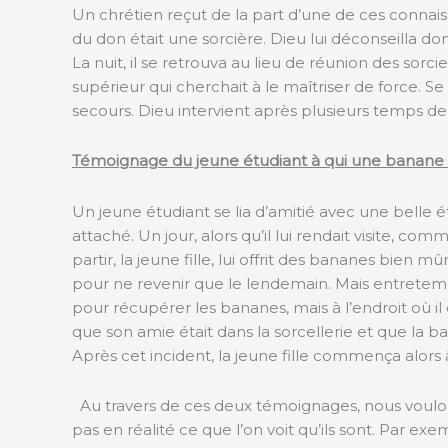
Un chrétien reçut de la part d’une de ces connais
du don était une sorcière. Dieu lui déconseilla do
La nuit, il se retrouva au lieu de réunion des sorci
supérieur qui cherchait à le maîtriser de force. Se
secours. Dieu intervient après plusieurs temps de 
Témoignage du jeune étudiant à qui une banane a
Un jeune étudiant se lia d’amitié avec une belle étu
attaché. Un jour, alors qu’il lui rendait visite, co
partir, la jeune fille, lui offrit des bananes bien 
pour ne revenir que le lendemain. Mais entretemps, 
pour récupérer les bananes, mais à l’endroit où il 
que son amie était dans la sorcellerie et que la ban
Après cet incident, la jeune fille commença alors 
Au travers de ces deux témoignages, nous voulons 
pas en réalité ce que l’on voit qu’ils sont. Par ex