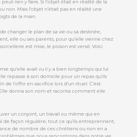
t rien y faire. Si l’objet était en réalité de la
u non. Mais l’objet n’était pas en réalité une
igts de la main.
 de changer le plan de sa vie ou sa destinée,
ent, elle ou ses parents, pour qu’elle vienne chez
orcellerie est mise, le poison est versé. Voici
e qu’elle avait vu il y a bien longtemps qui lui
elle repasse à son domicile pour un repas qu’ils
e l’offrir en sacrifice lors d’un rituel. C’est
e. Elle donna son nom et raconta comment elle
ouver un conjoint, un travail ou même qui en
l de façon régulière, tout ce qu’ils entreprennent,
élivrance de nombre de ces chrétiens ou non en a
es problèmes que nous rencontrons dans notre vie