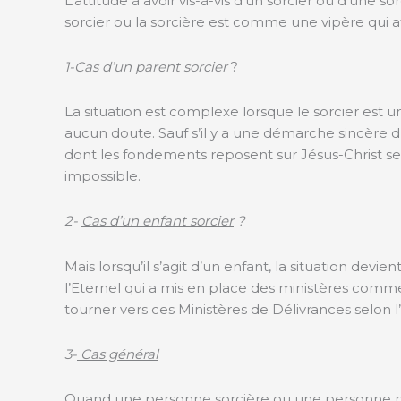
L‘attitude à avoir vis-à-vis d’un sorcier ou d’une s
sorcier ou la sorcière est comme une vipère qui atta
1-
Cas d’un parent sorcier
?
La situation est complexe lorsque le sorcier est un
aucun doute. Sauf s’il y a une démarche sincère du 
dont les fondements reposent sur Jésus-Christ seul.
impossible.
2-
Cas d’un enfant sorcier
?
Mais lorsqu’il s’agit d’un enfant, la situation devie
l’Eternel qui a mis en place des ministères comm
tourner vers ces Ministères de Délivrances selon l’E
3-
Cas général
Quand une personne sorcière ou une personne m