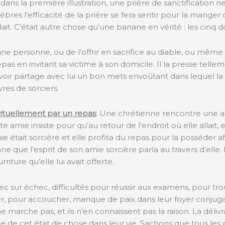
 la première illustration, une prière de sanctification ne peu
es l’efficacité de la prière se fera sentir pour la manger o
. C’était autre chose qu’une banane en vérité : les cinq do
 une personne, ou de l’offrir en sacrifice au diable, ou même
s en invitant sa victime à son domicile. Il la presse tellem
e voir partage avec lui un bon mets envoûtant dans lequel la s
es de sorciers.
ituellement par un repas
: Une chrétienne rencontre une ami
 amie insiste pour qu’au retour de l’endroit où elle allait, 
était sorcière et elle profita du repas pour la posséder afin d
ne que l’esprit de son amie sorcière parla au travers d’ell
riture qu’elle lui avait offerte.
ec sur échec, difficultés pour réussir aux examens, pour tr
ier, pour accoucher, manque de paix dans leur foyer conjuga
, ne marche pas, et ils n’en connaissent pas la raison. La d
ine de cet état de chose dans leur vie. Sachons que tous l