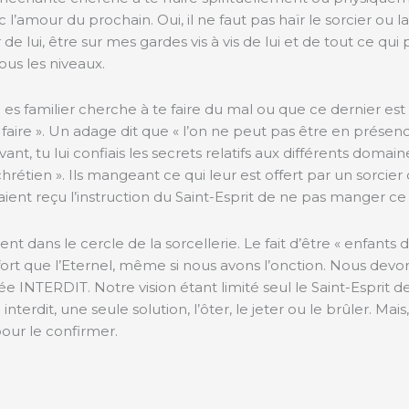
c l’amour du prochain. Oui, il ne faut pas haïr le sorcier ou 
 de lui, être sur mes gardes vis à vis de lui et de tout ce qui
us les niveaux.
 es familier cherche à te faire du mal ou que ce dernier est
e faire ». Un adage dit que « l’on ne peut pas être en pré
ant, tu lui confiais les secrets relatifs aux différents domaine
étien ». Ils mangeant ce qui leur est offert par un sorcier o
avaient reçu l’instruction du Saint-Esprit de ne pas manger ce
nt dans le cercle de la sorcellerie. Le fait d’être « enfants
 fort que l’Eternel, même si nous avons l’onction. Nous devo
 INTERDIT. Notre vision étant limité seul le Saint-Esprit de 
terdit, une seule solution, l’ôter, le jeter ou le brûler. Mai
pour le confirmer.