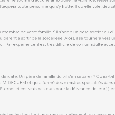
orcière ne souffre d’aucune ambiguïté : la vigilance, rester su
quera toute personne qui s’y frotte. Il ou elle vole, détruit 
 membre de votre famille. S’il s’agit d’un père sorcier ou d
parent à sortir de la sorcellerie. Alors, il se tournera vers 
 Par expérience, il est très difficile de voir un adulte acce
nt délicate. Un père de famille doit-il s’en séparer ? Ou ira-t-
e MIDEGUEM et qui a formé des ministres spécialisés dans ce
ternel et ces vrais pasteurs pour la délivrance de leur(s) enf
échante cherche à te nuire spirituellement ou physiquem