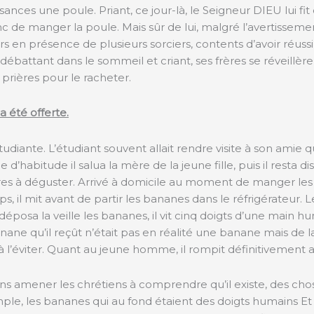
sances une poule. Priant, ce jour-là, le Seigneur DIEU lui 
nc de manger la poule. Mais sûr de lui, malgré l’avertissemen
ers en présence de plusieurs sorciers, contents d’avoir réussi
 débattant dans le sommeil et criant, ses frères se réveillère
prières pour le racheter.
 été offerte.
diante. L’étudiant souvent allait rendre visite à son amie qu’
mme d’habitude il salua la mère de la jeune fille, puis il rest
mûres à déguster. Arrivé à domicile au moment de manger les ba
il mit avant de partir les bananes dans le réfrigérateur. Le
déposa la veille les bananes, il vit cinq doigts d’une main h
ane qu’il reçût n’était pas en réalité une banane mais de la so
à l’éviter. Quant au jeune homme, il rompit définitivement a
amener les chrétiens à comprendre qu’il existe, des choses 
emple, les bananes qui au fond étaient des doigts humains Et 