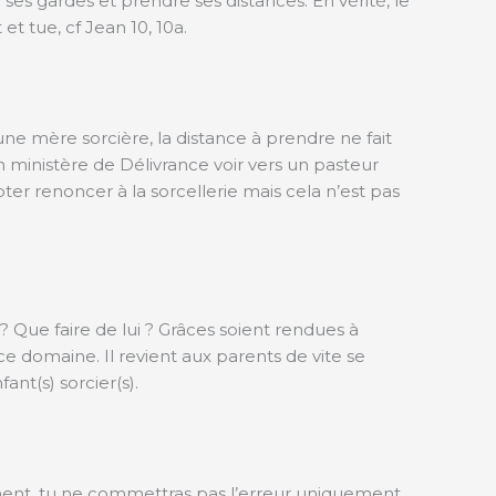
r ses gardes et prendre ses distances. En vérité, le
et tue, cf Jean 10, 10a.
’une mère sorcière, la distance à prendre ne fait
un ministère de Délivrance voir vers un pasteur
pter renoncer à la sorcellerie mais cela n’est pas
il ? Que faire de lui ? Grâces soient rendues à
 domaine. Il revient aux parents de vite se
ant(s) sorcier(s).
ent, tu ne commettras pas l’erreur uniquement