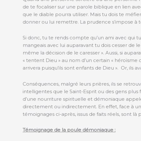
de te focaliser sur une parole biblique en lien ave
que le diable pourra utiliser. Mais tu dois te méfier
donner ou lui remettre. La prudence s’impose à to
Si donc, tu te rends compte qu’un ami avec qui tu
mangeais avec lui auparavant tu dois cesser de l
même la décision de le caresser ». Aussi, si auparav
« tentent Dieu » au nom d’un certain « héroïsme chr
arrivera puisqu’ils sont enfants de Dieu ». Or, ils 
Conséquences, malgré leurs prières, ils se retrouve
intelligentes que le Saint-Esprit ou des gens plus
d’une nourriture spirituelle et démoniaque appelée
directement ou indirectement. En effet, face à un in
témoignages ci-après, issus de faits réels, sont là 
Témoignage de la poule démoniaque :