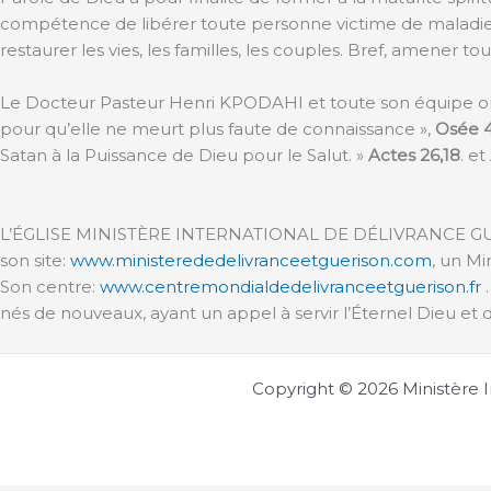
compétence de libérer toute personne victime de maladies sp
restaurer les vies, les familles, les couples. Bref, amener 
Le Docteur Pasteur Henri KPODAHI et toute son équipe ont 
pour qu’elle ne meurt plus faute de connaissance »,
Osée 4
Satan à la Puissance de Dieu pour le Salut. »
Actes 26,18
. e
L’ÉGLISE MINISTÈRE INTERNATIONAL DE DÉLIVRANCE GUÉR
son site:
www.ministerededelivranceetguerison.com
, un M
Son centre:
www.centremondialdedelivranceetguerison.fr
.
nés de nouveaux, ayant un appel à servir l’Éternel Dieu et 
Copyright © 2026 Ministère I