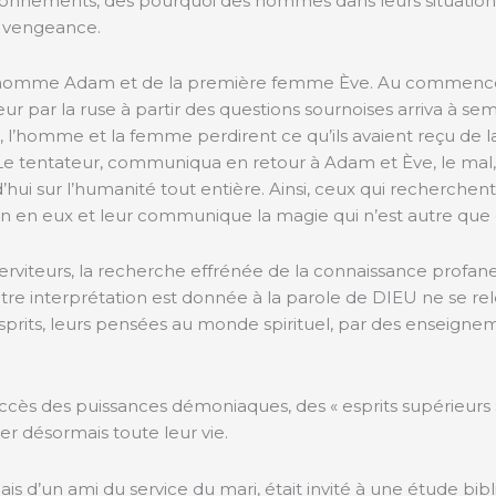
stionnements, des pourquoi des hommes dans leurs situations 
a vengeance.
r homme Adam et de la première femme Ève. Au commencem
teur par la ruse à partir des questions sournoises arriva à se
 l’homme et la femme perdirent ce qu’ils avaient reçu de 
 Le tentateur, communiqua en retour à Adam et Ève, le mal, se
d’hui sur l’humanité tout entière. Ainsi, ceux qui recherch
on en eux et leur communique la magie qui n’est autre que d
es serviteurs, la recherche effrénée de la connaissance prof
tre interprétation est donnée à la parole de DIEU ne se rel
prits, leurs pensées au monde spirituel, par des enseignem
accès des puissances démoniaques, des « esprits supérieurs 
er désormais toute leur vie.
ais d’un ami du service du mari, était invité à une étude bib