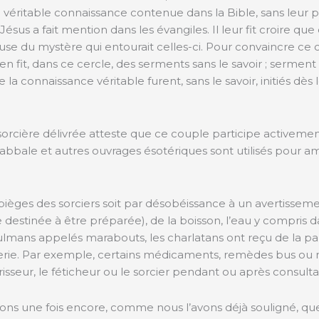
 la véritable connaissance contenue dans la Bible, sans leur pr
sus a fait mention dans les évangiles. Il leur fit croire qu
se du mystère qui entourait celles-ci. Pour convaincre ce co
tien fit, dans ce cercle, des serments sans le savoir ; serment
a connaissance véritable furent, sans le savoir, initiés dès 
sorcière délivrée atteste que ce couple participe activemen
 la kabbale et autres ouvrages ésotériques sont utilisés pou
pièges des sorciers soit par désobéissance à un avertissem
destinée à être préparée), de la boisson, l’eau y compris d
sulmans appelés marabouts, les charlatans ont reçu de la 
erie. Par exemple, certains médicaments, remèdes bus ou man
sseur, le féticheur ou le sorcier pendant ou après consulta
s une fois encore, comme nous l’avons déjà souligné, que l