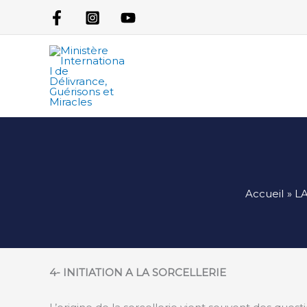
Aller
au
contenu
Accueil
L
4-
INITIATION A LA SORCELLERIE