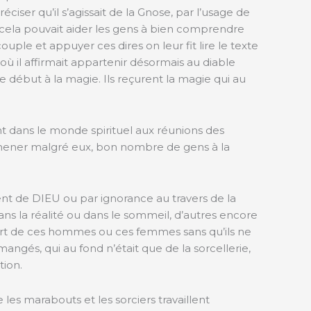
éciser qu’il s’agissait de la Gnose, par l’usage de
e cela pouvait aider les gens à bien comprendre
uple et appuyer ces dires on leur fit lire le texte
 où il affirmait appartenir désormais au diable
le début à la magie. Ils reçurent la magie qui au
t dans le monde spirituel aux réunions des
r amener malgré eux, bon nombre de gens à la
ent de DIEU ou par ignorance au travers de la
ans la réalité ou dans le sommeil, d’autres encore
part de ces hommes ou ces femmes sans qu’ils ne
gés, qui au fond n’était que de la sorcellerie,
tion.
es marabouts et les sorciers travaillent