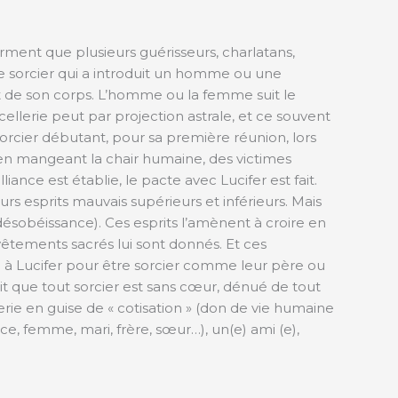
firment que plusieurs guérisseurs, charlatans,
 le sorcier qui a introduit un homme ou une
ort de son corps. L’homme ou la femme suit le
cellerie peut par projection astrale, et ce souvent
sorcier débutant, pour sa première réunion, lors
 en mangeant la chair humaine, des victimes
iance est établie, le pacte avec Lucifer est fait.
eurs esprits mauvais supérieurs et inférieurs. Mais
désobéissance). Ces esprits l’amènent à croire en
vêtements sacrés lui sont donnés. Et ces
era à Lucifer pour être sorcier comme leur père ou
t que tout sorcier est sans cœur, dénué de tout
erie en guise de « cotisation » (don de vie humaine
nièce, femme, mari, frère, sœur…), un(e) ami (e),