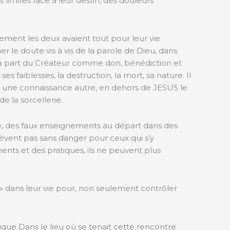
limites face à leur destin, des douleurs
ent les deux avaient tout pour leur vie
mer le doute vis à vis de la parole de Dieu, dans
la part du Créateur comme don, bénédiction et
s faiblesses, la destruction, la mort, sa nature. Il
ent une connaissance autre, en dehors de JESUS le
e la sorcellerie.
ane, des faux enseignements au départ dans des
èvent pas sans danger pour ceux qui s’y
ents et des pratiques, ils ne peuvent plus
» dans leur vie pour, non seulement contrôler
lique Dans le lieu où se tenait cette rencontre