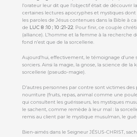
l’orateur leur dit que l’objectif était de découvrir
certaines lectures apocryphes et mystiques dont Jé
les paroles de Jésus contenues dans la Bible à cau
de
LUC 8 :10 ; 10 :21-22
. Pour finir, ce couple chré
(alliance). L’homme et la femme à la recherche de l
fond n’est que de la sorcellerie.
Aujourd’hui, effectivement, le témoignage d’une 
sorciers. Ainsi la magie, la gnose, la science de
sorcellerie (pseudo-magie).
D’autres personnes par contre sont victimes des 
nourriture (fruits, repas, animal comme une poule 
qui consultent les guérisseurs, les mystiques mu
le sachent, comme remède à leur mal : la sorcell
remis au client par le mystique musulman, le guéri
Bien-aimés dans le Seigneur JÉSUS-CHRIST, sachon