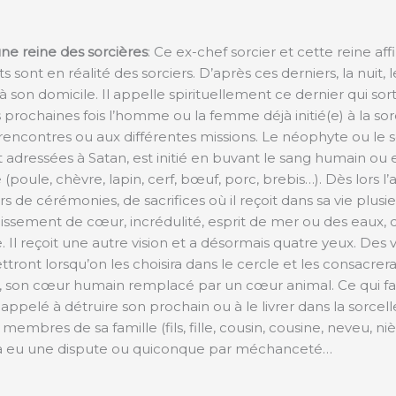
ne reine des sorcières
: Ce ex-chef sorcier et cette reine af
 sont en réalité des sorciers. D’après ces derniers, la nuit,
à son domicile. Il appelle spirituellement ce dernier qui s
s prochaines fois l’homme ou la femme déjà initié(e) à la sor
s rencontres ou aux différentes missions. Le néophyte ou le 
t adressées à Satan, est initié en buvant le sang humain ou
ule, chèvre, lapin, cerf, bœuf, porc, brebis…). Dès lors l’all
rs de cérémonies, de sacrifices où il reçoit dans sa vie plusi
issement de cœur, incrédulité, esprit de mer ou des eaux, 
Il reçoit une autre vision et a désormais quatre yeux. Des 
ettront lorsqu’on les choisira dans le cercle et les consacr
, son cœur humain remplacé par un cœur animal. Ce qui fai
pelé à détruire son prochain ou à le livrer dans la sorcell
des membres de sa famille (fils, fille, cousin, cousine, neveu, 
il a eu une dispute ou quiconque par méchanceté…