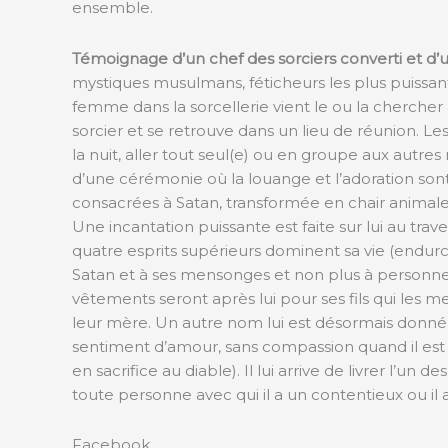
ensemble.
Témoignage d’un chef des sorciers converti et d’u
mystiques musulmans, féticheurs les plus puissants
femme dans la sorcellerie vient le ou la chercher 
sorcier et se retrouve dans un lieu de réunion. Le
la nuit, aller tout seul(e) ou en groupe aux autre
d’une cérémonie où la louange et l’adoration son
consacrées à Satan, transformée en chair animale (po
Une incantation puissante est faite sur lui au trave
quatre esprits supérieurs dominent sa vie (endurc
Satan et à ses mensonges et non plus à personne. 
vêtements seront après lui pour ses fils qui les m
leur mère. Un autre nom lui est désormais donné
sentiment d’amour, sans compassion quand il est ap
en sacrifice au diable). Il lui arrive de livrer l’un 
toute personne avec qui il a un contentieux ou 
Facebook