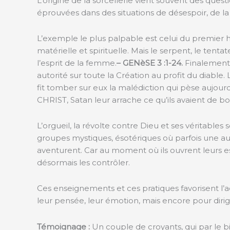
L’origine de la sorcellerie vient souvent des que
éprouvées dans des situations de désespoir, de l
L’exemple le plus palpable est celui du premie
matérielle et spirituelle. Mais le serpent, le tenta
l’esprit de la femme.
– GENèSE 3 :1-24.
Finalement,
autorité sur toute la Création au profit du diable.
fit tomber sur eux la malédiction qui pèse aujour
CHRIST, Satan leur arrache ce qu’ils avaient de b
L’orgueil, la révolte contre Dieu et ses véritabl
groupes mystiques, ésotériques où parfois une au
aventurent. Car au moment où ils ouvrent leurs es
désormais les contrôler.
Ces enseignements et ces pratiques favorisent l’
leur pensée, leur émotion, mais encore pour dirig
Témoignage :
Un couple de croyants, qui par le bi