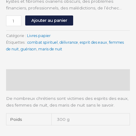
kystes et fibromes ovariens obscurs, des problèmes
financiers, professionnels, des malédictions, de l’échec…
Ajouter au panier
Catégorie :
Livres papier
Étiquettes :
combat spirituel
,
délivrance
,
esprit des eaux
,
femmes
de nuit
,
guérison
,
maris de nuit
Description
Informations complémentaires
De nombreux chrétiens sont victimes des esprits des eaux,
des femmes de nuit, des maris de nuit sans le savoir.
Poids
300 g