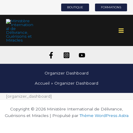
Aller
BOUTIQUE
FORMATIONS
au
contenu
Organizer Dashboard
Accueil
Organizer Dashboard
[organizer_dashboard]
Copyright © 2026 Ministère International de Délivrance,
Guérisons et Miracles | Propulsé par
Thème WordPress Astra